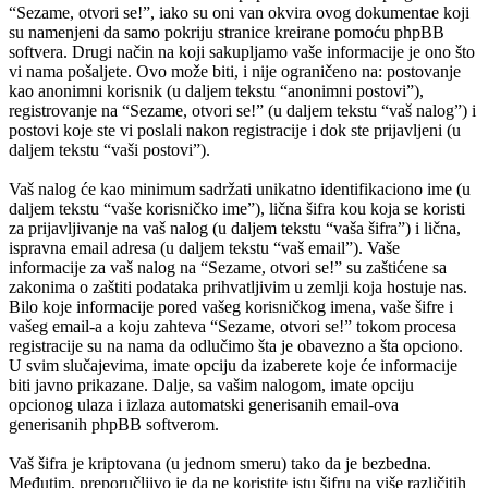
“Sezame, otvori se!”, iako su oni van okvira ovog dokumentae koji
su namenjeni da samo pokriju stranice kreirane pomoću phpBB
softvera. Drugi način na koji sakupljamo vaše informacije je ono što
vi nama pošaljete. Ovo može biti, i nije ograničeno na: postovanje
kao anonimni korisnik (u daljem tekstu “anonimni postovi”),
registrovanje na “Sezame, otvori se!” (u daljem tekstu “vaš nalog”) i
postovi koje ste vi poslali nakon registracije i dok ste prijavljeni (u
daljem tekstu “vaši postovi”).
Vaš nalog će kao minimum sadržati unikatno identifikaciono ime (u
daljem tekstu “vaše korisničko ime”), lična šifra kou koja se koristi
za prijavljivanje na vaš nalog (u daljem tekstu “vaša šifra”) i lična,
ispravna email adresa (u daljem tekstu “vaš email”). Vaše
informacije za vaš nalog na “Sezame, otvori se!” su zaštićene sa
zakonima o zaštiti podataka prihvatljivim u zemlji koja hostuje nas.
Bilo koje informacije pored vašeg korisničkog imena, vaše šifre i
vašeg email-a a koju zahteva “Sezame, otvori se!” tokom procesa
registracije su na nama da odlučimo šta je obavezno a šta opciono.
U svim slučajevima, imate opciju da izaberete koje će informacije
biti javno prikazane. Dalje, sa vašim nalogom, imate opciju
opcionog ulaza i izlaza automatski generisanih email-ova
generisanih phpBB softverom.
Vaš šifra je kriptovana (u jednom smeru) tako da je bezbedna.
Međutim, preporučljivo je da ne koristite istu šifru na više različitih