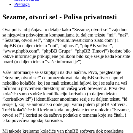
Pretraga
Sezame, otvori se! - Polisa privatnosti
Ova polisa objašnjava u detalje kako “Sezame, otvori se!” zajedno
sa njegovim prisvojenim kompanijama (u daljem tekstu “mi”, “naš”,
“Sezame, otvori se!”, “https://forum.investiciono-zlato.com”) i
phpBB (u daljem tekstu “oni”, “njihovi”, “phpBB softver”,
“www.phpbb.com”, “phpBB Grupa”, “phpBB Timovi”) koriste bilo
kakve informacije prikupljene prilikom bilo koje sesije kada koristite
board (u daljem tekstu “vaše informacije”).
Vaše informacije se sakupljaju na dva načina. Prvo, pregledanje
“Sezame, otvori se!” će prouzrokovati da phpBB softver napravi
nekoliko kolačića, koji su mali tekstualni fajlovi koji se sašu na vaš
računar u privremeni direktorijum vašeg web browser-a. Prva dva
kolačića samo sadrže identifikaciju korisnika (u daljem tekstu
“korisnikov id”) i identifikator anonimne sesije (u daljem tekstu “id
sesije”), koji se automatski dodeljuju vama putem phpBB softvera.
Treći kolačić će biti kreiran kada pregledate teme u okviru “Sezame,
otvori se!” i koristi se da sačuva podatke o temama koje ste čitali, i
tako povećava ugođaj korisnika.
Mi takođe kreiramo kolačiće van phpBB softvera dok pregledate