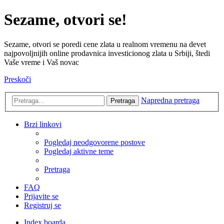
Sezame, otvori se!
Sezame, otvori se poredi cene zlata u realnom vremenu na devet
najpovoljnijih online prodavnica investicionog zlata u Srbiji, štedi
Vaše vreme i Vaš novac
Preskoči
Napredna pretraga
Pretraga
Brzi linkovi
Pogledaj neodgovorene postove
Pogledaj aktivne teme
Pretraga
FAQ
Prijavite se
Registruj se
Index boarda