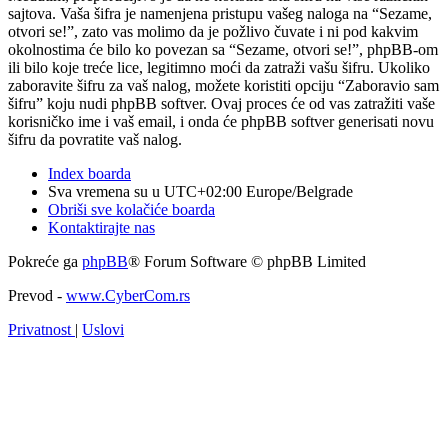
sajtova. Vaša šifra je namenjena pristupu vašeg naloga na “Sezame,
otvori se!”, zato vas molimo da je požlivo čuvate i ni pod kakvim
okolnostima će bilo ko povezan sa “Sezame, otvori se!”, phpBB-om
ili bilo koje treće lice, legitimno moći da zatraži vašu šifru. Ukoliko
zaboravite šifru za vaš nalog, možete koristiti opciju “Zaboravio sam
šifru” koju nudi phpBB softver. Ovaj proces će od vas zatražiti vaše
korisničko ime i vaš email, i onda će phpBB softver generisati novu
šifru da povratite vaš nalog.
Index boarda
Sva vremena su u UTC+02:00 Europe/Belgrade
Obriši sve kolačiće boarda
Kontaktirajte nas
Pokreće ga
phpBB
® Forum Software © phpBB Limited
Prevod -
www.CyberCom.rs
Privatnost
|
Uslovi