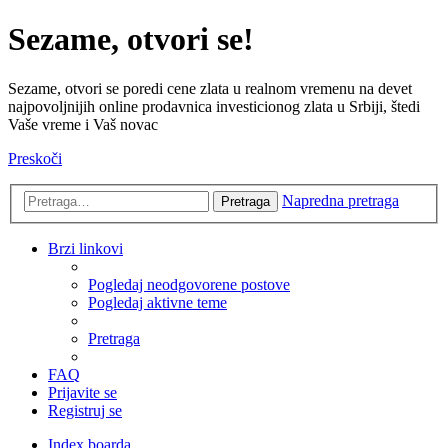
Sezame, otvori se!
Sezame, otvori se poredi cene zlata u realnom vremenu na devet
najpovoljnijih online prodavnica investicionog zlata u Srbiji, štedi
Vaše vreme i Vaš novac
Preskoči
Napredna pretraga
Pretraga
Brzi linkovi
Pogledaj neodgovorene postove
Pogledaj aktivne teme
Pretraga
FAQ
Prijavite se
Registruj se
Index boarda