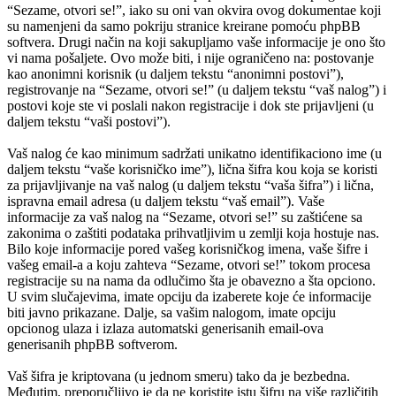
“Sezame, otvori se!”, iako su oni van okvira ovog dokumentae koji
su namenjeni da samo pokriju stranice kreirane pomoću phpBB
softvera. Drugi način na koji sakupljamo vaše informacije je ono što
vi nama pošaljete. Ovo može biti, i nije ograničeno na: postovanje
kao anonimni korisnik (u daljem tekstu “anonimni postovi”),
registrovanje na “Sezame, otvori se!” (u daljem tekstu “vaš nalog”) i
postovi koje ste vi poslali nakon registracije i dok ste prijavljeni (u
daljem tekstu “vaši postovi”).
Vaš nalog će kao minimum sadržati unikatno identifikaciono ime (u
daljem tekstu “vaše korisničko ime”), lična šifra kou koja se koristi
za prijavljivanje na vaš nalog (u daljem tekstu “vaša šifra”) i lična,
ispravna email adresa (u daljem tekstu “vaš email”). Vaše
informacije za vaš nalog na “Sezame, otvori se!” su zaštićene sa
zakonima o zaštiti podataka prihvatljivim u zemlji koja hostuje nas.
Bilo koje informacije pored vašeg korisničkog imena, vaše šifre i
vašeg email-a a koju zahteva “Sezame, otvori se!” tokom procesa
registracije su na nama da odlučimo šta je obavezno a šta opciono.
U svim slučajevima, imate opciju da izaberete koje će informacije
biti javno prikazane. Dalje, sa vašim nalogom, imate opciju
opcionog ulaza i izlaza automatski generisanih email-ova
generisanih phpBB softverom.
Vaš šifra je kriptovana (u jednom smeru) tako da je bezbedna.
Međutim, preporučljivo je da ne koristite istu šifru na više različitih