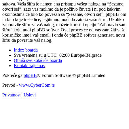
sajtova. Vaša šifra je namenjena pristupu vašeg naloga na “Sezame,
otvori se!”, zato vas molimo da je požlivo čuvate i ni pod kakvim
okolnostima će bilo ko povezan sa “Sezame, otvori se!”, phpBB-om
ili bilo koje treće lice, legitimno moći da zatraži vašu šifru. Ukoliko
zaboravite šifru za vaš nalog, možete koristiti opciju “Zaboravio sam
šifru” koju nudi phpBB softver. Ovaj proces će od vas zatražiti vaše
korisničko ime i vaš email, i onda će phpBB softver generisati novu
šifru da povratite vaš nalog.
Index boarda
Sva vremena su u UTC+02:00 Europe/Belgrade
Obriši sve kolačiće boarda
Kontaktirajte nas
Pokreće ga
phpBB
® Forum Software © phpBB Limited
Prevod -
www.CyberCom.rs
Privatnost
|
Uslovi