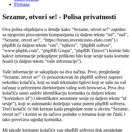
Pretraga
Sezame, otvori se! - Polisa privatnosti
Ova polisa objašnjava u detalje kako “Sezame, otvori se!” zajedno
sa njegovim prisvojenim kompanijama (u daljem tekstu “mi”, “naš”,
“Sezame, otvori se!”, “https://forum.investiciono-zlato.com”) i
phpBB (u daljem tekstu “oni”, “njihovi”, “phpBB softver”,
“www.phpbb.com”, “phpBB Grupa”, “phpBB Timovi”) koriste bilo
kakve informacije prikupljene prilikom bilo koje sesije kada koristite
board (u daljem tekstu “vaše informacije”).
Vaše informacije se sakupljaju na dva načina. Prvo, pregledanje
“Sezame, otvori se!” će prouzrokovati da phpBB softver napravi
nekoliko kolačića, koji su mali tekstualni fajlovi koji se sašu na vaš
računar u privremeni direktorijum vašeg web browser-a. Prva dva
kolačića samo sadrže identifikaciju korisnika (u daljem tekstu
“korisnikov id”) i identifikator anonimne sesije (u daljem tekstu “id
sesije”), koji se automatski dodeljuju vama putem phpBB softvera.
Treći kolačić će biti kreiran kada pregledate teme u okviru “Sezame,
otvori se!” i koristi se da sačuva podatke o temama koje ste čitali, i
tako povećava ugođaj korisnika.
Mi takođe kreiramo kolačiće van phpBB softvera dok pregledate