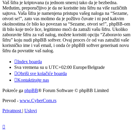
Vaš šifra je kriptovana (u jednom smeru) tako da je bezbedna.
Međutim, preporučljivo je da ne koristite istu šifru na više različitih
sajtova. Vaša šifra je namenjena pristupu vašeg naloga na “Sezame,
otvori se!”, zato vas molimo da je požlivo čuvate i ni pod kakvim
okolnostima će bilo ko povezan sa “Sezame, otvori se!”, phpBB-om
ili bilo koje treće lice, legitimno moći da zatraži vašu šifru. Ukoliko
zaboravite šifru za vaš nalog, možete koristiti opciju “Zaboravio sam
šifru” koju nudi phpBB softver. Ovaj proces će od vas zatražiti vaše
korisničko ime i vaš email, i onda će phpBB softver generisati novu
šifru da povratite vaš nalog.
Index boarda
Sva vremena su u UTC+02:00 Europe/Belgrade
Obriši sve kolačiće boarda
Kontaktirajte nas
Pokreće ga
phpBB
® Forum Software © phpBB Limited
Prevod -
www.CyberCom.rs
Privatnost
|
Uslovi