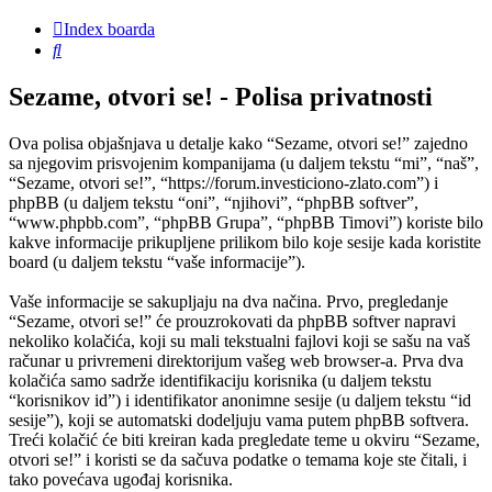
Index boarda
Pretraga
Sezame, otvori se! - Polisa privatnosti
Ova polisa objašnjava u detalje kako “Sezame, otvori se!” zajedno
sa njegovim prisvojenim kompanijama (u daljem tekstu “mi”, “naš”,
“Sezame, otvori se!”, “https://forum.investiciono-zlato.com”) i
phpBB (u daljem tekstu “oni”, “njihovi”, “phpBB softver”,
“www.phpbb.com”, “phpBB Grupa”, “phpBB Timovi”) koriste bilo
kakve informacije prikupljene prilikom bilo koje sesije kada koristite
board (u daljem tekstu “vaše informacije”).
Vaše informacije se sakupljaju na dva načina. Prvo, pregledanje
“Sezame, otvori se!” će prouzrokovati da phpBB softver napravi
nekoliko kolačića, koji su mali tekstualni fajlovi koji se sašu na vaš
računar u privremeni direktorijum vašeg web browser-a. Prva dva
kolačića samo sadrže identifikaciju korisnika (u daljem tekstu
“korisnikov id”) i identifikator anonimne sesije (u daljem tekstu “id
sesije”), koji se automatski dodeljuju vama putem phpBB softvera.
Treći kolačić će biti kreiran kada pregledate teme u okviru “Sezame,
otvori se!” i koristi se da sačuva podatke o temama koje ste čitali, i
tako povećava ugođaj korisnika.