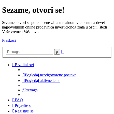
Sezame, otvori se!
Sezame, otvori se poredi cene zlata u realnom vremenu na devet
najpovoljnijih online prodavnica investicionog zlata u Srbiji, štedi
Vaše vreme i Vaš novac
Preskoči
Napredna
Pretraga
pretraga
Brzi linkovi
Pogledaj neodgovorene postove
Pogledaj aktivne teme
Pretraga
FAQ
Prijavite se
Registruj se