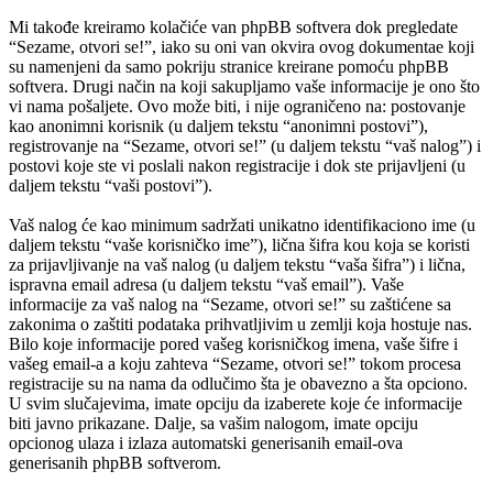
Mi takođe kreiramo kolačiće van phpBB softvera dok pregledate
“Sezame, otvori se!”, iako su oni van okvira ovog dokumentae koji
su namenjeni da samo pokriju stranice kreirane pomoću phpBB
softvera. Drugi način na koji sakupljamo vaše informacije je ono što
vi nama pošaljete. Ovo može biti, i nije ograničeno na: postovanje
kao anonimni korisnik (u daljem tekstu “anonimni postovi”),
registrovanje na “Sezame, otvori se!” (u daljem tekstu “vaš nalog”) i
postovi koje ste vi poslali nakon registracije i dok ste prijavljeni (u
daljem tekstu “vaši postovi”).
Vaš nalog će kao minimum sadržati unikatno identifikaciono ime (u
daljem tekstu “vaše korisničko ime”), lična šifra kou koja se koristi
za prijavljivanje na vaš nalog (u daljem tekstu “vaša šifra”) i lična,
ispravna email adresa (u daljem tekstu “vaš email”). Vaše
informacije za vaš nalog na “Sezame, otvori se!” su zaštićene sa
zakonima o zaštiti podataka prihvatljivim u zemlji koja hostuje nas.
Bilo koje informacije pored vašeg korisničkog imena, vaše šifre i
vašeg email-a a koju zahteva “Sezame, otvori se!” tokom procesa
registracije su na nama da odlučimo šta je obavezno a šta opciono.
U svim slučajevima, imate opciju da izaberete koje će informacije
biti javno prikazane. Dalje, sa vašim nalogom, imate opciju
opcionog ulaza i izlaza automatski generisanih email-ova
generisanih phpBB softverom.