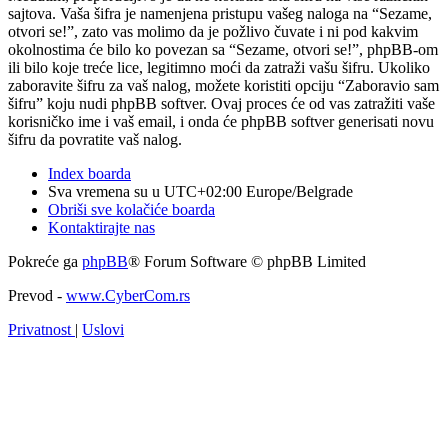
sajtova. Vaša šifra je namenjena pristupu vašeg naloga na “Sezame,
otvori se!”, zato vas molimo da je požlivo čuvate i ni pod kakvim
okolnostima će bilo ko povezan sa “Sezame, otvori se!”, phpBB-om
ili bilo koje treće lice, legitimno moći da zatraži vašu šifru. Ukoliko
zaboravite šifru za vaš nalog, možete koristiti opciju “Zaboravio sam
šifru” koju nudi phpBB softver. Ovaj proces će od vas zatražiti vaše
korisničko ime i vaš email, i onda će phpBB softver generisati novu
šifru da povratite vaš nalog.
Index boarda
Sva vremena su u UTC+02:00 Europe/Belgrade
Obriši sve kolačiće boarda
Kontaktirajte nas
Pokreće ga
phpBB
® Forum Software © phpBB Limited
Prevod -
www.CyberCom.rs
Privatnost
|
Uslovi