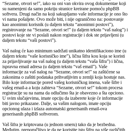
“Sezame, otvori se!”, iako su oni van okvira ovog dokumentae koji
su namenjeni da samo pokriju stranice kreirane pomoću phpBB
softvera. Drugi način na koji sakupljamo vaše informacije je ono što
vi nama pošaljete. Ovo može biti, i nije ograničeno na: postovanje
kao anonimni korisnik (u daljem tekstu “anonimni postovi”),
registrovanje na “Sezame, otvori se!” (u daljem tekstu “vaš nalog”) i
postovi koje ste vi poslali nakon registracije i dok ste prijavljeni (u
daljem tekstu “vaši postovi”).
Vaš nalog će kao minimum sadržati unikatno identifikaciono ime (u
daljem tekstu “vaše korisničko ime”), lična šifra kou koja se koristi
za prijavljivanje na vaš nalog (u daljem tekstu “vaša šifra”) i lična,
ispravna email adresa (u daljem tekstu “vaš email”). Vaše
informacije za vaš nalog na “Sezame, otvori se!” su zaštićene sa
zakonima o zaštiti podataka prihvatljivim u zemlji koja hostuje nas.
Bilo koje informacije pored vašeg korisničkog imena, vaše šifre i
vašeg email-a a koju zahteva “Sezame, otvori se!” tokom procesa
registracije su na nama da odlučimo šta je obavezno a šta opciono.
U svim slučajevima, imate opciju da izaberete koje će informacije
biti javno prikazane. Dalje, sa vašim nalogom, imate opciju
opcionog ulaza i izlaza automatski generisanih email-ova
generisanih phpBB softverom.
Vaš šifra je kriptovana (u jednom smeru) tako da je bezbedna.
Međutim, preporučljivo je da ne koristite istu šifru na više različitih