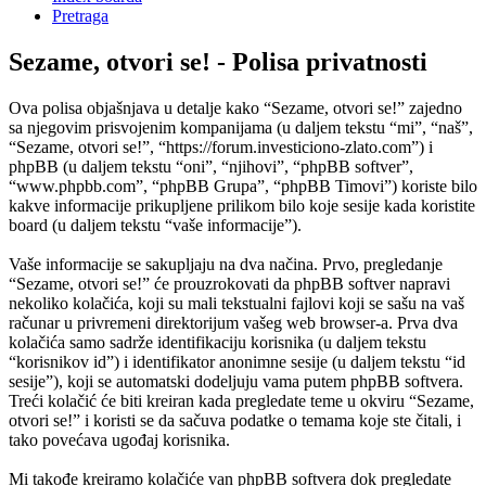
Pretraga
Sezame, otvori se! - Polisa privatnosti
Ova polisa objašnjava u detalje kako “Sezame, otvori se!” zajedno
sa njegovim prisvojenim kompanijama (u daljem tekstu “mi”, “naš”,
“Sezame, otvori se!”, “https://forum.investiciono-zlato.com”) i
phpBB (u daljem tekstu “oni”, “njihovi”, “phpBB softver”,
“www.phpbb.com”, “phpBB Grupa”, “phpBB Timovi”) koriste bilo
kakve informacije prikupljene prilikom bilo koje sesije kada koristite
board (u daljem tekstu “vaše informacije”).
Vaše informacije se sakupljaju na dva načina. Prvo, pregledanje
“Sezame, otvori se!” će prouzrokovati da phpBB softver napravi
nekoliko kolačića, koji su mali tekstualni fajlovi koji se sašu na vaš
računar u privremeni direktorijum vašeg web browser-a. Prva dva
kolačića samo sadrže identifikaciju korisnika (u daljem tekstu
“korisnikov id”) i identifikator anonimne sesije (u daljem tekstu “id
sesije”), koji se automatski dodeljuju vama putem phpBB softvera.
Treći kolačić će biti kreiran kada pregledate teme u okviru “Sezame,
otvori se!” i koristi se da sačuva podatke o temama koje ste čitali, i
tako povećava ugođaj korisnika.
Mi takođe kreiramo kolačiće van phpBB softvera dok pregledate