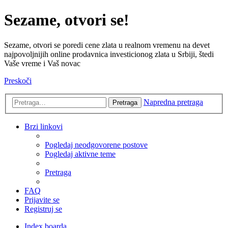
Sezame, otvori se!
Sezame, otvori se poredi cene zlata u realnom vremenu na devet
najpovoljnijih online prodavnica investicionog zlata u Srbiji, štedi
Vaše vreme i Vaš novac
Preskoči
Napredna pretraga
Pretraga
Brzi linkovi
Pogledaj neodgovorene postove
Pogledaj aktivne teme
Pretraga
FAQ
Prijavite se
Registruj se
Index boarda