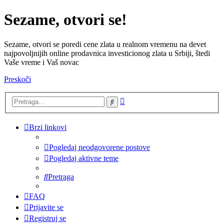
Sezame, otvori se!
Sezame, otvori se poredi cene zlata u realnom vremenu na devet
najpovoljnijih online prodavnica investicionog zlata u Srbiji, štedi
Vaše vreme i Vaš novac
Preskoči
Napredna
Pretraga
pretraga
Brzi linkovi
Pogledaj neodgovorene postove
Pogledaj aktivne teme
Pretraga
FAQ
Prijavite se
Registruj se