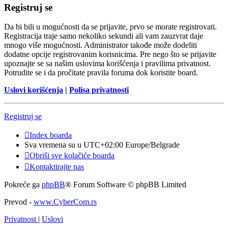
Registruj se
Da bi bili u mogućnosti da se prijavite, prvo se morate registrovati.
Registracija traje samo nekoliko sekundi ali vam zauzvrat daje
mnogo više mogućnosti. Administrator takođe može dodeliti
dodatne opcije registrovanim korisnicima. Pre nego što se prijavite
upoznajte se sa našim uslovima korišćenja i pravilima privatnost.
Potrudite se i da pročitate pravila foruma dok koristite board.
Uslovi korišćenja
|
Polisa privatnosti
Registruj se
Index boarda
Sva vremena su u UTC+02:00 Europe/Belgrade
Obriši sve kolačiće boarda
Kontaktirajte nas
Pokreće ga
phpBB
® Forum Software © phpBB Limited
Prevod -
www.CyberCom.rs
Privatnost
|
Uslovi