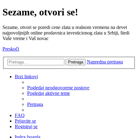
Sezame, otvori se!
Sezame, otvori se poredi cene zlata u realnom vremenu na devet
najpovoljnijih online prodavnica investicionog zlata u Srbiji, štedi
Vaše vreme i Vaš novac
Preskoči
Napredna pretraga
Pretraga
Brzi linkovi
Pogledaj neodgovorene postove
Pogledaj aktivne teme
Pretraga
FAQ
Prijavite se
Registruj se
Index boarda