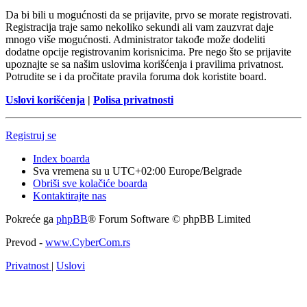
Da bi bili u mogućnosti da se prijavite, prvo se morate registrovati.
Registracija traje samo nekoliko sekundi ali vam zauzvrat daje
mnogo više mogućnosti. Administrator takođe može dodeliti
dodatne opcije registrovanim korisnicima. Pre nego što se prijavite
upoznajte se sa našim uslovima korišćenja i pravilima privatnost.
Potrudite se i da pročitate pravila foruma dok koristite board.
Uslovi korišćenja
|
Polisa privatnosti
Registruj se
Index boarda
Sva vremena su u UTC+02:00 Europe/Belgrade
Obriši sve kolačiće boarda
Kontaktirajte nas
Pokreće ga
phpBB
® Forum Software © phpBB Limited
Prevod -
www.CyberCom.rs
Privatnost
|
Uslovi