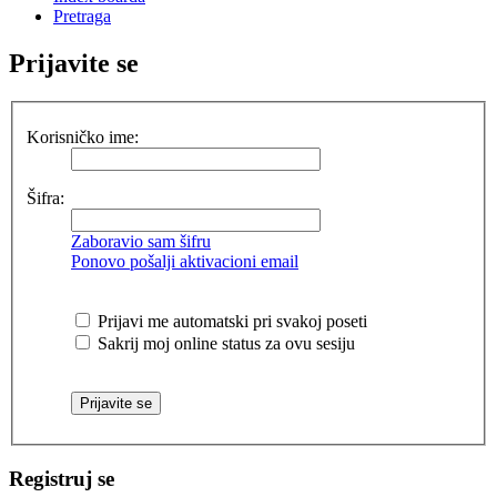
Pretraga
Prijavite se
Korisničko ime:
Šifra:
Zaboravio sam šifru
Ponovo pošalji aktivacioni email
Prijavi me automatski pri svakoj poseti
Sakrij moj online status za ovu sesiju
Registruj se