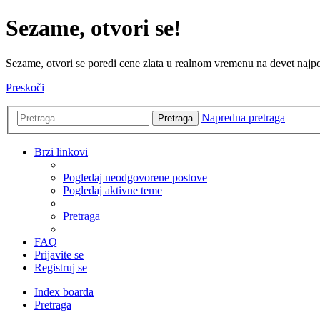
Sezame, otvori se!
Sezame, otvori se poredi cene zlata u realnom vremenu na devet najpov
Preskoči
Napredna pretraga
Pretraga
Brzi linkovi
Pogledaj neodgovorene postove
Pogledaj aktivne teme
Pretraga
FAQ
Prijavite se
Registruj se
Index boarda
Pretraga