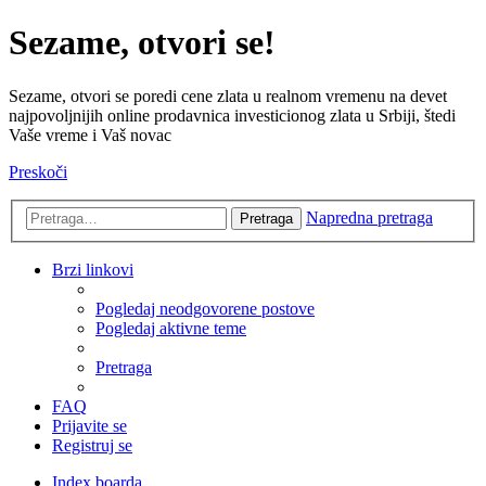
Sezame, otvori se!
Sezame, otvori se poredi cene zlata u realnom vremenu na devet
najpovoljnijih online prodavnica investicionog zlata u Srbiji, štedi
Vaše vreme i Vaš novac
Preskoči
Napredna pretraga
Pretraga
Brzi linkovi
Pogledaj neodgovorene postove
Pogledaj aktivne teme
Pretraga
FAQ
Prijavite se
Registruj se
Index boarda