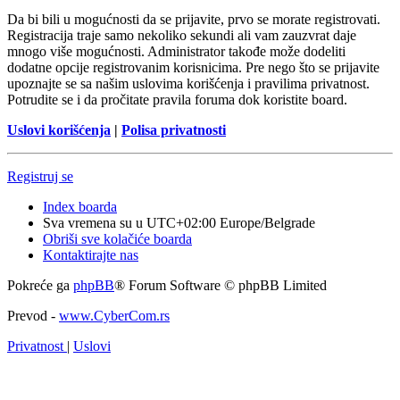
Da bi bili u mogućnosti da se prijavite, prvo se morate registrovati.
Registracija traje samo nekoliko sekundi ali vam zauzvrat daje
mnogo više mogućnosti. Administrator takođe može dodeliti
dodatne opcije registrovanim korisnicima. Pre nego što se prijavite
upoznajte se sa našim uslovima korišćenja i pravilima privatnost.
Potrudite se i da pročitate pravila foruma dok koristite board.
Uslovi korišćenja
|
Polisa privatnosti
Registruj se
Index boarda
Sva vremena su u UTC+02:00 Europe/Belgrade
Obriši sve kolačiće boarda
Kontaktirajte nas
Pokreće ga
phpBB
® Forum Software © phpBB Limited
Prevod -
www.CyberCom.rs
Privatnost
|
Uslovi