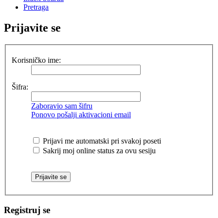
Pretraga
Prijavite se
Korisničko ime:
Šifra:
Zaboravio sam šifru
Ponovo pošalji aktivacioni email
Prijavi me automatski pri svakoj poseti
Sakrij moj online status za ovu sesiju
Registruj se