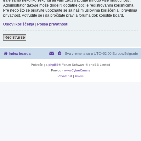
traje samo nekoliko sekundi ali vam zauzvrat daje mnogo više mogućnosti.
Administrator takođe može dodeliti dodatne opcije registrovanim korisnicima.
Pre nego što se prijavite upoznajte se sa našim uslovima korišćenja i pravilima
privatnost. Potrudite se i da pročitate pravila foruma dok koristite board.
Uslovi korišćenja
|
Polisa privatnosti
Registruj se
Index boarda
Sva vremena su u UTC+02:00 Europe/Belgrade
Pokreće ga
phpBB
® Forum Software © phpBB Limited
Prevod -
www.CyberCom.rs
Privatnost
|
Uslovi