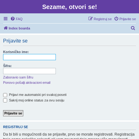
Sezame, otvori se!
FAQ
Registruj se
Prijavite se
P
Index boarda
r
Prijavite se
e
t
Korisničko ime:
r
a
Šifra:
g
Zaboravio sam šifru
a
Ponovo pošalji aktivacioni email
Prijavi me automatski pri svakoj poseti
Sakrij moj online status za ovu sesiju
REGISTRUJ SE
Da bi bili u mogućnosti da se prijavite, prvo se morate registrovati. Registracija