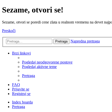
Sezame, otvori se!
Sezame, otvori se poredi cene zlata u realnom vremenu na devet najpov
Preskoči
Napredna pretraga
Pretraga
Brzi linkovi
Pogledaj neodgovorene postove
Pogledaj aktivne teme
Pretraga
FAQ
Prijavite se
Registruj se
Index boarda
Pretraga