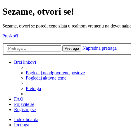
Sezame, otvori se!
Sezame, otvori se poredi cene zlata u realnom vremenu na devet najpov
Preskoči
Napredna pretraga
Pretraga
Brzi linkovi
Pogledaj neodgovorene postove
Pogledaj aktivne teme
Pretraga
FAQ
Prijavite se
Registruj se
Index boarda
Pretraga