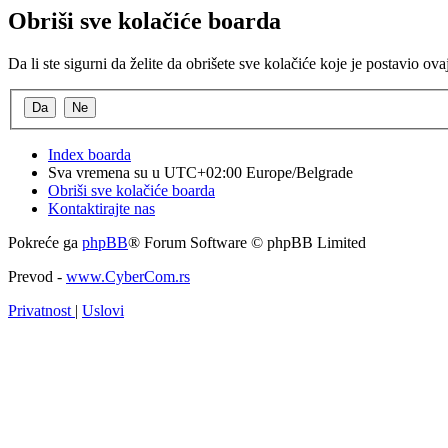
Obriši sve kolačiće boarda
Da li ste sigurni da želite da obrišete sve kolačiće koje je postavio ov
Index boarda
Sva vremena su u UTC+02:00 Europe/Belgrade
Obriši sve kolačiće boarda
Kontaktirajte nas
Pokreće ga
phpBB
® Forum Software © phpBB Limited
Prevod -
www.CyberCom.rs
Privatnost
|
Uslovi