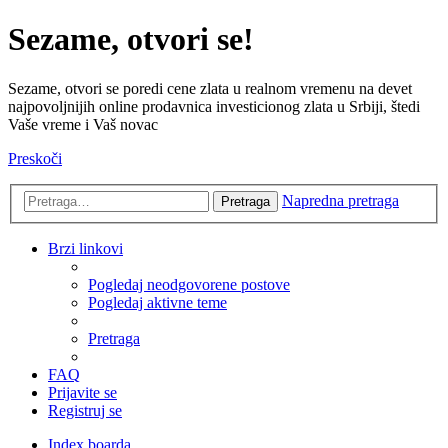
Sezame, otvori se!
Sezame, otvori se poredi cene zlata u realnom vremenu na devet
najpovoljnijih online prodavnica investicionog zlata u Srbiji, štedi
Vaše vreme i Vaš novac
Preskoči
Napredna pretraga
Pretraga
Brzi linkovi
Pogledaj neodgovorene postove
Pogledaj aktivne teme
Pretraga
FAQ
Prijavite se
Registruj se
Index boarda