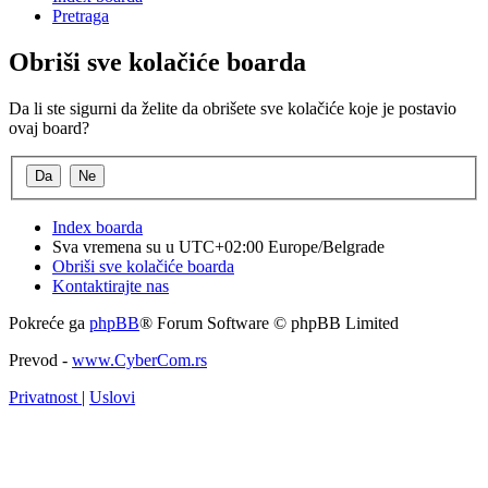
Pretraga
Obriši sve kolačiće boarda
Da li ste sigurni da želite da obrišete sve kolačiće koje je postavio
ovaj board?
Index boarda
Sva vremena su u UTC+02:00 Europe/Belgrade
Obriši sve kolačiće boarda
Kontaktirajte nas
Pokreće ga
phpBB
® Forum Software © phpBB Limited
Prevod -
www.CyberCom.rs
Privatnost
|
Uslovi