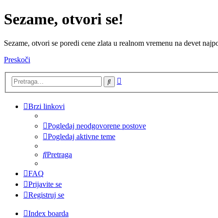
Sezame, otvori se!
Sezame, otvori se poredi cene zlata u realnom vremenu na devet najpov
Preskoči
Napredna
Pretraga
pretraga
Brzi linkovi
Pogledaj neodgovorene postove
Pogledaj aktivne teme
Pretraga
FAQ
Prijavite se
Registruj se
Index boarda