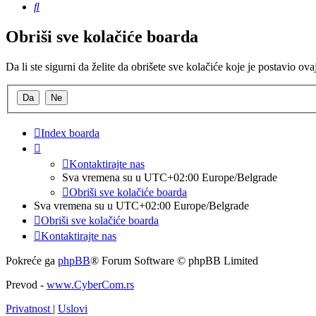
Pretraga
Obriši sve kolačiće boarda
Da li ste sigurni da želite da obrišete sve kolačiće koje je postavio ov
Index boarda
Kontaktirajte nas
Sva vremena su u UTC+02:00 Europe/Belgrade
Obriši sve kolačiće boarda
Sva vremena su u UTC+02:00 Europe/Belgrade
Obriši sve kolačiće boarda
Kontaktirajte nas
Pokreće ga
phpBB
® Forum Software © phpBB Limited
Prevod -
www.CyberCom.rs
Privatnost
|
Uslovi