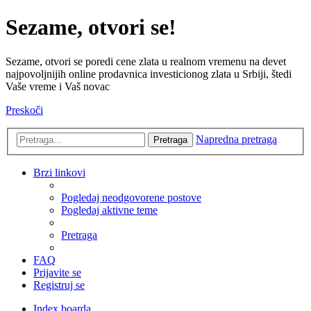
Sezame, otvori se!
Sezame, otvori se poredi cene zlata u realnom vremenu na devet
najpovoljnijih online prodavnica investicionog zlata u Srbiji, štedi
Vaše vreme i Vaš novac
Preskoči
Napredna pretraga
Pretraga
Brzi linkovi
Pogledaj neodgovorene postove
Pogledaj aktivne teme
Pretraga
FAQ
Prijavite se
Registruj se
Index boarda