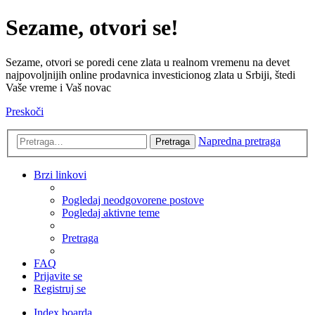
Sezame, otvori se!
Sezame, otvori se poredi cene zlata u realnom vremenu na devet
najpovoljnijih online prodavnica investicionog zlata u Srbiji, štedi
Vaše vreme i Vaš novac
Preskoči
Napredna pretraga
Pretraga
Brzi linkovi
Pogledaj neodgovorene postove
Pogledaj aktivne teme
Pretraga
FAQ
Prijavite se
Registruj se
Index boarda