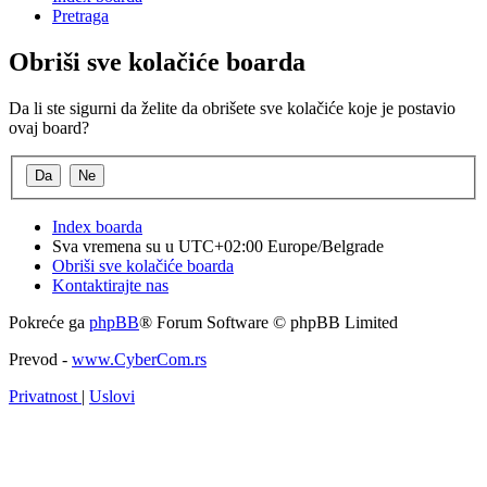
Pretraga
Obriši sve kolačiće boarda
Da li ste sigurni da želite da obrišete sve kolačiće koje je postavio
ovaj board?
Index boarda
Sva vremena su u UTC+02:00 Europe/Belgrade
Obriši sve kolačiće boarda
Kontaktirajte nas
Pokreće ga
phpBB
® Forum Software © phpBB Limited
Prevod -
www.CyberCom.rs
Privatnost
|
Uslovi