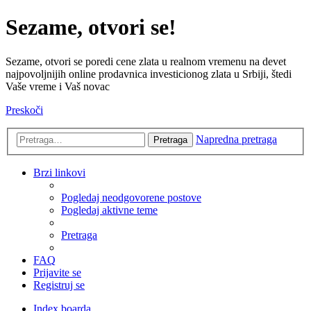
Sezame, otvori se!
Sezame, otvori se poredi cene zlata u realnom vremenu na devet
najpovoljnijih online prodavnica investicionog zlata u Srbiji, štedi
Vaše vreme i Vaš novac
Preskoči
Napredna pretraga
Pretraga
Brzi linkovi
Pogledaj neodgovorene postove
Pogledaj aktivne teme
Pretraga
FAQ
Prijavite se
Registruj se
Index boarda