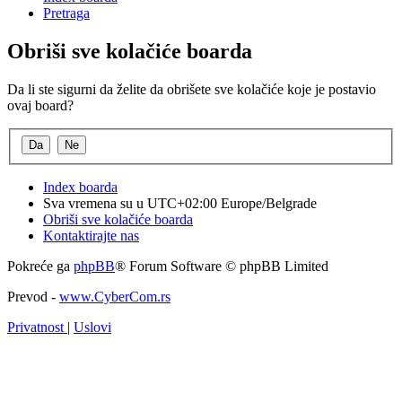
Pretraga
Obriši sve kolačiće boarda
Da li ste sigurni da želite da obrišete sve kolačiće koje je postavio
ovaj board?
Index boarda
Sva vremena su u UTC+02:00 Europe/Belgrade
Obriši sve kolačiće boarda
Kontaktirajte nas
Pokreće ga
phpBB
® Forum Software © phpBB Limited
Prevod -
www.CyberCom.rs
Privatnost
|
Uslovi