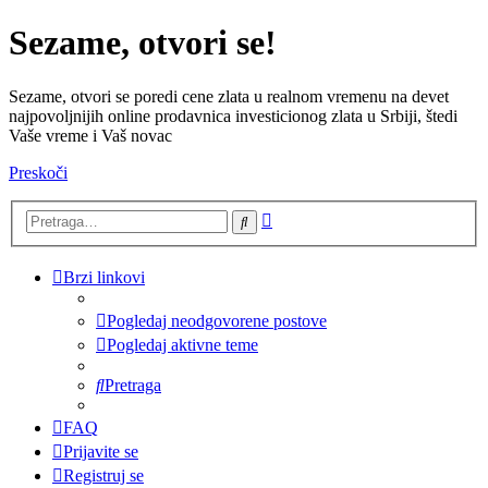
Sezame, otvori se!
Sezame, otvori se poredi cene zlata u realnom vremenu na devet
najpovoljnijih online prodavnica investicionog zlata u Srbiji, štedi
Vaše vreme i Vaš novac
Preskoči
Napredna
Pretraga
pretraga
Brzi linkovi
Pogledaj neodgovorene postove
Pogledaj aktivne teme
Pretraga
FAQ
Prijavite se
Registruj se