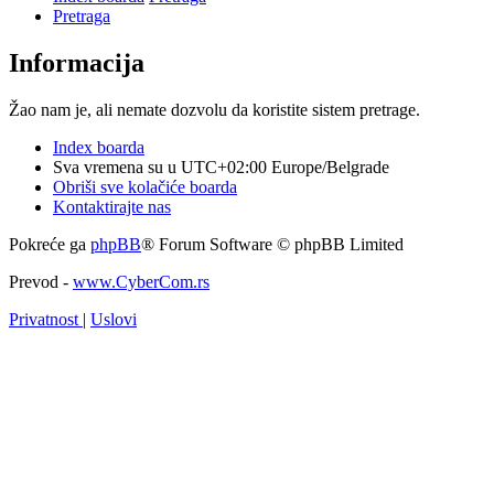
Pretraga
Informacija
Žao nam je, ali nemate dozvolu da koristite sistem pretrage.
Index boarda
Sva vremena su u UTC+02:00 Europe/Belgrade
Obriši sve kolačiće boarda
Kontaktirajte nas
Pokreće ga
phpBB
® Forum Software © phpBB Limited
Prevod -
www.CyberCom.rs
Privatnost
|
Uslovi