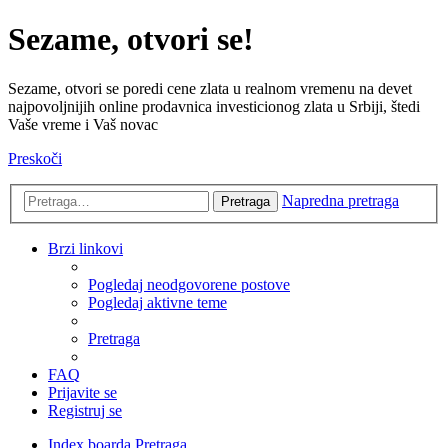
Sezame, otvori se!
Sezame, otvori se poredi cene zlata u realnom vremenu na devet
najpovoljnijih online prodavnica investicionog zlata u Srbiji, štedi
Vaše vreme i Vaš novac
Preskoči
Napredna pretraga
Pretraga
Brzi linkovi
Pogledaj neodgovorene postove
Pogledaj aktivne teme
Pretraga
FAQ
Prijavite se
Registruj se
Index boarda
Pretraga