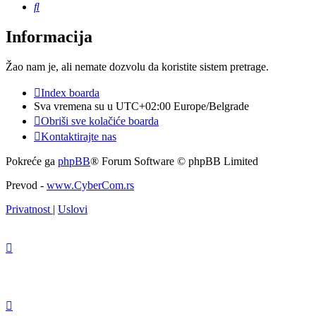
Pretraga
Informacija
Žao nam je, ali nemate dozvolu da koristite sistem pretrage.
Index boarda
Sva vremena su u UTC+02:00 Europe/Belgrade
Obriši sve kolačiće boarda
Kontaktirajte nas
Pokreće ga
phpBB
® Forum Software © phpBB Limited
Prevod -
www.CyberCom.rs
Privatnost
|
Uslovi