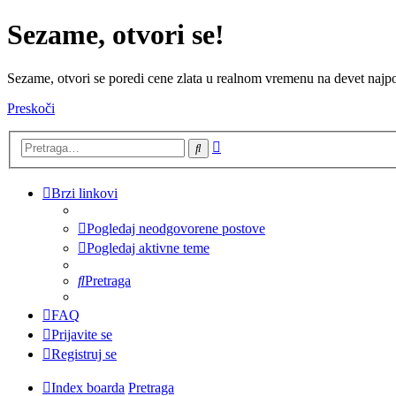
Sezame, otvori se!
Sezame, otvori se poredi cene zlata u realnom vremenu na devet najpov
Preskoči
Napredna
Pretraga
pretraga
Brzi linkovi
Pogledaj neodgovorene postove
Pogledaj aktivne teme
Pretraga
FAQ
Prijavite se
Registruj se
Index boarda
Pretraga