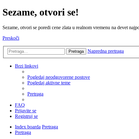
Sezame, otvori se!
Sezame, otvori se poredi cene zlata u realnom vremenu na devet najpov
Preskoči
Napredna pretraga
Pretraga
Brzi linkovi
Pogledaj neodgovorene postove
Pogledaj aktivne teme
Pretraga
FAQ
Prijavite se
Registruj se
Index boarda
Pretraga
Pretraga