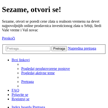
Sezame, otvori se!
Sezame, otvori se poredi cene zlata u realnom vremenu na devet
najpovoljnijih online prodavnica investicionog zlata u Srbiji, štedi
Vaše vreme i Vaš novac
Preskoči
Napredna pretraga
Pretraga
Brzi linkovi
Pogledaj neodgovorene postove
Pogledaj aktivne teme
Pretraga
FAQ
Prijavite se
Registruj se
Index boarda
Pretraga