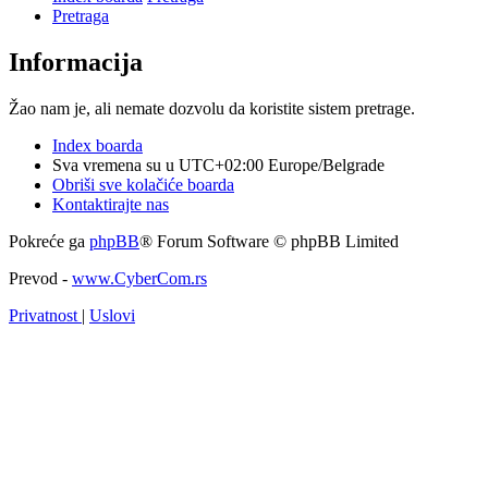
Pretraga
Informacija
Žao nam je, ali nemate dozvolu da koristite sistem pretrage.
Index boarda
Sva vremena su u UTC+02:00 Europe/Belgrade
Obriši sve kolačiće boarda
Kontaktirajte nas
Pokreće ga
phpBB
® Forum Software © phpBB Limited
Prevod -
www.CyberCom.rs
Privatnost
|
Uslovi