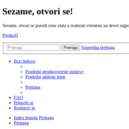
Sezame, otvori se!
Sezame, otvori se poredi cene zlata u realnom vremenu na devet najpov
Preskoči
Napredna pretraga
Pretraga
Brzi linkovi
Pogledaj neodgovorene postove
Pogledaj aktivne teme
Pretraga
FAQ
Prijavite se
Registruj se
Index boarda
Pretraga
Pretraga