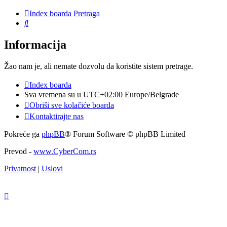
Index boarda
Pretraga
Pretraga
Informacija
Žao nam je, ali nemate dozvolu da koristite sistem pretrage.
Index boarda
Sva vremena su u UTC+02:00 Europe/Belgrade
Obriši sve kolačiće boarda
Kontaktirajte nas
Pokreće ga
phpBB
® Forum Software © phpBB Limited
Prevod -
www.CyberCom.rs
Privatnost
|
Uslovi