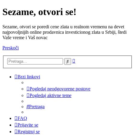
Sezame, otvori se!
Sezame, otvori se poredi cene zlata u realnom vremenu na devet
najpovoljnijih online prodavnica investicionog zlata u Srbiji, štedi
Vaše vreme i Vaš novac
Preskoči
Napredna
Pretraga
pretraga
Brzi linkovi
Pogledaj neodgovorene postove
Pogledaj aktivne teme
Pretraga
FAQ
Prijavite se
Registruj se