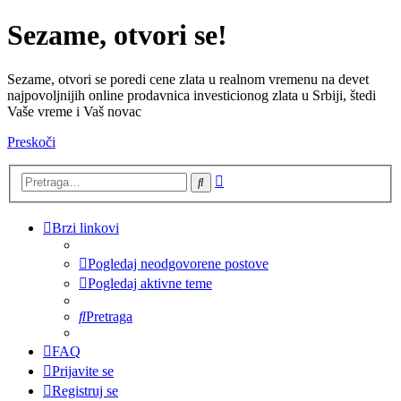
Sezame, otvori se!
Sezame, otvori se poredi cene zlata u realnom vremenu na devet
najpovoljnijih online prodavnica investicionog zlata u Srbiji, štedi
Vaše vreme i Vaš novac
Preskoči
Napredna
Pretraga
pretraga
Brzi linkovi
Pogledaj neodgovorene postove
Pogledaj aktivne teme
Pretraga
FAQ
Prijavite se
Registruj se