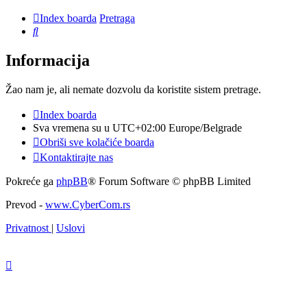
Index boarda
Pretraga
Pretraga
Informacija
Žao nam je, ali nemate dozvolu da koristite sistem pretrage.
Index boarda
Sva vremena su u UTC+02:00 Europe/Belgrade
Obriši sve kolačiće boarda
Kontaktirajte nas
Pokreće ga
phpBB
® Forum Software © phpBB Limited
Prevod -
www.CyberCom.rs
Privatnost
|
Uslovi