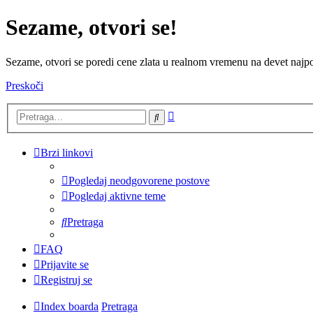
Sezame, otvori se!
Sezame, otvori se poredi cene zlata u realnom vremenu na devet najpov
Preskoči
Napredna
Pretraga
pretraga
Brzi linkovi
Pogledaj neodgovorene postove
Pogledaj aktivne teme
Pretraga
FAQ
Prijavite se
Registruj se
Index boarda
Pretraga