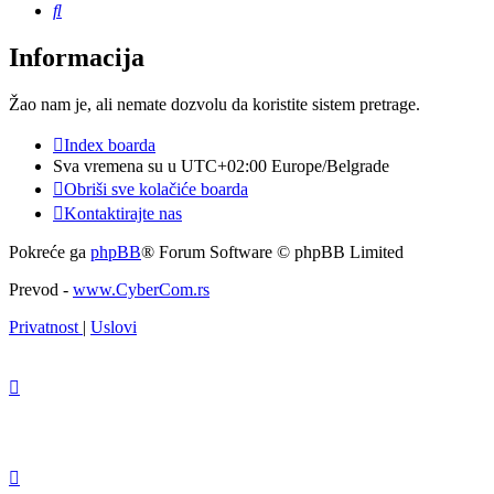
Pretraga
Informacija
Žao nam je, ali nemate dozvolu da koristite sistem pretrage.
Index boarda
Sva vremena su u UTC+02:00 Europe/Belgrade
Obriši sve kolačiće boarda
Kontaktirajte nas
Pokreće ga
phpBB
® Forum Software © phpBB Limited
Prevod -
www.CyberCom.rs
Privatnost
|
Uslovi