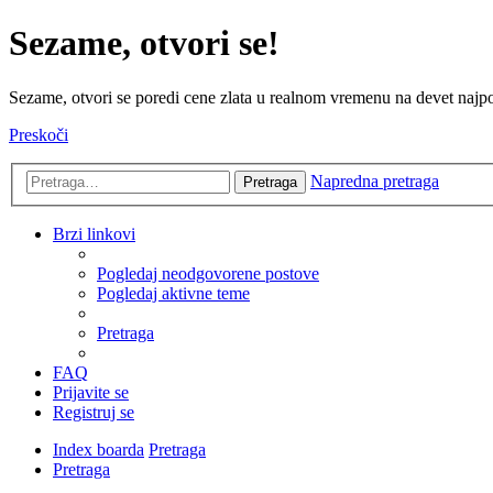
Sezame, otvori se!
Sezame, otvori se poredi cene zlata u realnom vremenu na devet najpov
Preskoči
Napredna pretraga
Pretraga
Brzi linkovi
Pogledaj neodgovorene postove
Pogledaj aktivne teme
Pretraga
FAQ
Prijavite se
Registruj se
Index boarda
Pretraga
Pretraga