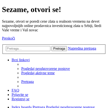
Sezame, otvori se!
Sezame, otvori se poredi cene zlata u realnom vremenu na devet
najpovoljnijih online prodavnica investicionog zlata u Srbiji, štedi
Vaše vreme i Vaš novac
Preskoči
Napredna pretraga
Pretraga
Brzi linkovi
Pogledaj neodgovorene postove
Pogledaj aktivne teme
Pretraga
FAQ
Prijavite se
Registruj se
Index boarda
Pretraga
Pogledaj neodgovorene postove