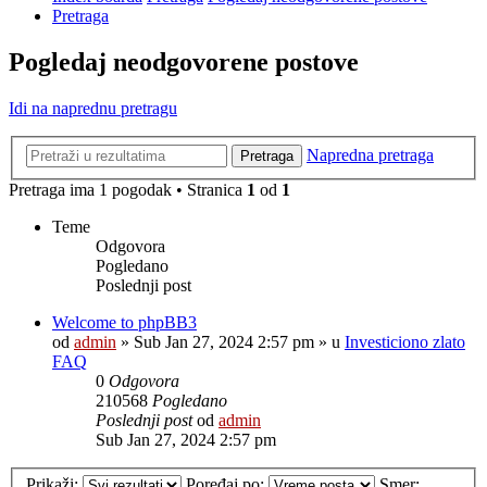
Pretraga
Pogledaj neodgovorene postove
Idi na naprednu pretragu
Napredna pretraga
Pretraga
Pretraga ima 1 pogodak • Stranica
1
od
1
Teme
Odgovora
Pogledano
Poslednji post
Welcome to phpBB3
od
admin
»
Sub Jan 27, 2024 2:57 pm
» u
Investiciono zlato
FAQ
0
Odgovora
210568
Pogledano
Poslednji post
od
admin
Sub Jan 27, 2024 2:57 pm
Prikaži:
Poređaj po:
Smer: