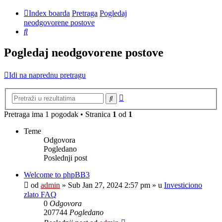
Index boarda
Pretraga
Pogledaj
neodgovorene postove
Pretraga
Pogledaj neodgovorene postove
Idi na naprednu pretragu
Napredna
Pretraga
pretraga
Pretraga ima 1 pogodak • Stranica
1
od
1
Teme
Odgovora
Pogledano
Poslednji post
Welcome to phpBB3
od
admin
»
Sub Jan 27, 2024 2:57 pm
» u
Investiciono
zlato FAQ
0
Odgovora
207744
Pogledano