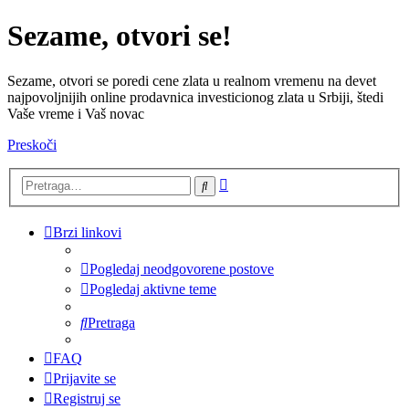
Sezame, otvori se!
Sezame, otvori se poredi cene zlata u realnom vremenu na devet
najpovoljnijih online prodavnica investicionog zlata u Srbiji, štedi
Vaše vreme i Vaš novac
Preskoči
Napredna
Pretraga
pretraga
Brzi linkovi
Pogledaj neodgovorene postove
Pogledaj aktivne teme
Pretraga
FAQ
Prijavite se
Registruj se