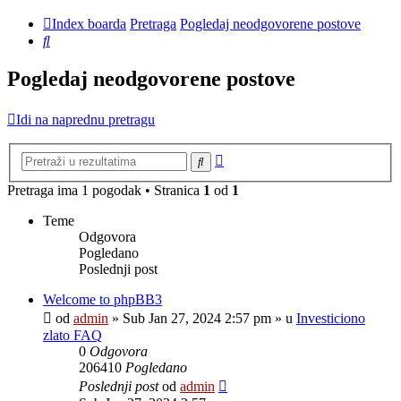
Index boarda
Pretraga
Pogledaj neodgovorene postove
Pretraga
Pogledaj neodgovorene postove
Idi na naprednu pretragu
Napredna
Pretraga
pretraga
Pretraga ima 1 pogodak • Stranica
1
od
1
Teme
Odgovora
Pogledano
Poslednji post
Welcome to phpBB3
od
admin
»
Sub Jan 27, 2024 2:57 pm
» u
Investiciono
zlato FAQ
0
Odgovora
206410
Pogledano
Poslednji post
od
admin