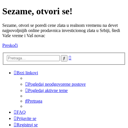
Sezame, otvori se!
Sezame, otvori se poredi cene zlata u realnom vremenu na devet
najpovoljnijih online prodavnica investicionog zlata u Srbiji, štedi
Vaše vreme i Vaš novac
Preskoči
Napredna
Pretraga
pretraga
Brzi linkovi
Pogledaj neodgovorene postove
Pogledaj aktivne teme
Pretraga
FAQ
Prijavite se
Registruj se