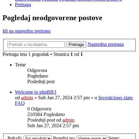
Pretraga
Pogledaj neodgovorene postove
Idi na naprednu pretragu
Napredna pretraga
Pretraga
Pretraga ima 1 pogodak • Stranica
1
od
1
Teme
Odgovora
Pogledano
Poslednji post
Welcome to phpBB3
od
admin
»
Sub Jan 27, 2024 2:57 pm
» u
Investiciono zlato
FAQ
0
Odgovora
210584
Pogledano
Poslednji post
od
admin
Sub Jan 27, 2024 2:57 pm
Prikaži:
Poređaj po:
Smer: