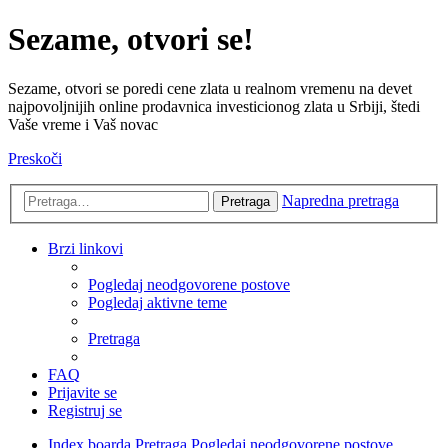
Sezame, otvori se!
Sezame, otvori se poredi cene zlata u realnom vremenu na devet
najpovoljnijih online prodavnica investicionog zlata u Srbiji, štedi
Vaše vreme i Vaš novac
Preskoči
Napredna pretraga
Pretraga
Brzi linkovi
Pogledaj neodgovorene postove
Pogledaj aktivne teme
Pretraga
FAQ
Prijavite se
Registruj se
Index boarda
Pretraga
Pogledaj neodgovorene postove