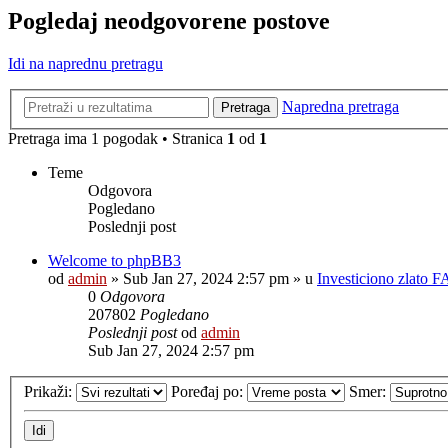
Pogledaj neodgovorene postove
Idi na naprednu pretragu
Napredna pretraga
Pretraga
Pretraga ima 1 pogodak • Stranica
1
od
1
Teme
Odgovora
Pogledano
Poslednji post
Welcome to phpBB3
od
admin
»
Sub Jan 27, 2024 2:57 pm
» u
Investiciono zlato 
0
Odgovora
207802
Pogledano
Poslednji post
od
admin
Sub Jan 27, 2024 2:57 pm
Prikaži:
Poređaj po:
Smer: