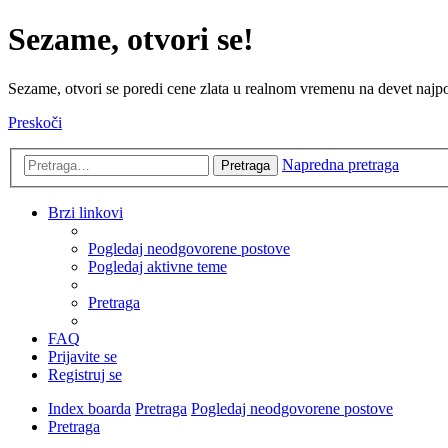
Sezame, otvori se!
Sezame, otvori se poredi cene zlata u realnom vremenu na devet najpov
Preskoči
Napredna pretraga
Pretraga
Brzi linkovi
Pogledaj neodgovorene postove
Pogledaj aktivne teme
Pretraga
FAQ
Prijavite se
Registruj se
Index boarda
Pretraga
Pogledaj neodgovorene postove
Pretraga