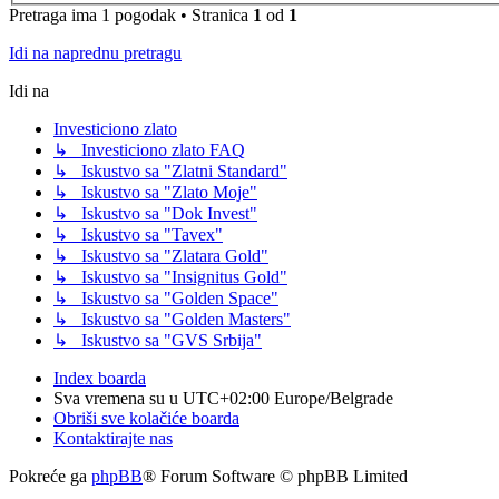
Pretraga ima 1 pogodak • Stranica
1
od
1
Idi na naprednu pretragu
Idi na
Investiciono zlato
↳ Investiciono zlato FAQ
↳ Iskustvo sa "Zlatni Standard"
↳ Iskustvo sa "Zlato Moje"
↳ Iskustvo sa "Dok Invest"
↳ Iskustvo sa "Tavex"
↳ Iskustvo sa "Zlatara Gold"
↳ Iskustvo sa "Insignitus Gold"
↳ Iskustvo sa "Golden Space"
↳ Iskustvo sa "Golden Masters"
↳ Iskustvo sa "GVS Srbija"
Index boarda
Sva vremena su u UTC+02:00 Europe/Belgrade
Obriši sve kolačiće boarda
Kontaktirajte nas
Pokreće ga
phpBB
® Forum Software © phpBB Limited