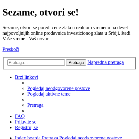
Sezame, otvori se!
Sezame, otvori se poredi cene zlata u realnom vremenu na devet
najpovoljnijih online prodavnica investicionog zlata u Srbiji, štedi
Vaše vreme i Vaš novac
Preskoči
Napredna pretraga
Pretraga
Brzi linkovi
Pogledaj neodgovorene postove
Pogledaj aktivne teme
Pretraga
FAQ
Prijavite se
Registruj se
Index boarda
Pretraga
Pogledaj neodgovorene postove