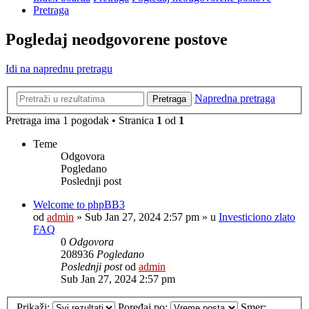
Pretraga
Pogledaj neodgovorene postove
Idi na naprednu pretragu
Napredna pretraga
Pretraga
Pretraga ima 1 pogodak • Stranica
1
od
1
Teme
Odgovora
Pogledano
Poslednji post
Welcome to phpBB3
od
admin
»
Sub Jan 27, 2024 2:57 pm
» u
Investiciono zlato
FAQ
0
Odgovora
208936
Pogledano
Poslednji post
od
admin
Sub Jan 27, 2024 2:57 pm
Prikaži:
Poređaj po:
Smer: