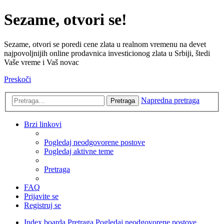
Sezame, otvori se!
Sezame, otvori se poredi cene zlata u realnom vremenu na devet
najpovoljnijih online prodavnica investicionog zlata u Srbiji, štedi
Vaše vreme i Vaš novac
Preskoči
Napredna pretraga
Pretraga
Brzi linkovi
Pogledaj neodgovorene postove
Pogledaj aktivne teme
Pretraga
FAQ
Prijavite se
Registruj se
Index boarda
Pretraga
Pogledaj neodgovorene postove