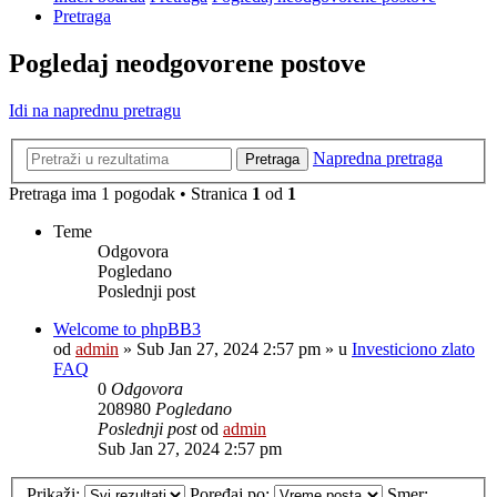
Pretraga
Pogledaj neodgovorene postove
Idi na naprednu pretragu
Napredna pretraga
Pretraga
Pretraga ima 1 pogodak • Stranica
1
od
1
Teme
Odgovora
Pogledano
Poslednji post
Welcome to phpBB3
od
admin
»
Sub Jan 27, 2024 2:57 pm
» u
Investiciono zlato
FAQ
0
Odgovora
208980
Pogledano
Poslednji post
od
admin
Sub Jan 27, 2024 2:57 pm
Prikaži:
Poređaj po:
Smer: