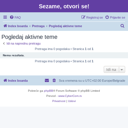
Sezame, otvori se!
FAQ
Registruj se
Prijavite se
P
Index boarda
Pretraga
Pogledaj aktivne teme
r
Pogledaj aktivne teme
e
Idi na naprednu pretragu
t
Pretraga ima 0 pogodaka • Stranica
1
od
1
r
Nema rezultata.
a
Pretraga ima 0 pogodaka • Stranica
1
od
1
g
Idi na
a
Index boarda
Sva vremena su u UTC+02:00 Europe/Belgrade
Pokreće ga
phpBB
® Forum Software © phpBB Limited
Prevod -
www.CyberCom.rs
Privatnost
|
Uslovi