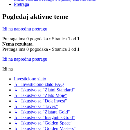
Pretraga
Pogledaj aktivne teme
Idi na naprednu pretragu
Pretraga ima 0 pogodaka • Stranica
1
od
1
Nema rezultata.
Pretraga ima 0 pogodaka • Stranica
1
od
1
Idi na naprednu pretragu
Idi na
Investiciono zlato
↳ Investiciono zlato FAQ
↳ Iskustvo sa "Zlatni Standard"
↳ Iskustvo sa "Zlato Moje"
↳ Iskustvo sa "Dok Invest"
↳ Iskustvo sa "Tavex"
↳ Iskustvo sa "Zlatara Gold"
↳ Iskustvo sa "Insignitus Gold"
↳ Iskustvo sa "Golden Space"
↳ Iskustvo sa "Golden Masters"