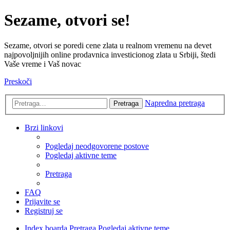
Sezame, otvori se!
Sezame, otvori se poredi cene zlata u realnom vremenu na devet
najpovoljnijih online prodavnica investicionog zlata u Srbiji, štedi
Vaše vreme i Vaš novac
Preskoči
Napredna pretraga
Pretraga
Brzi linkovi
Pogledaj neodgovorene postove
Pogledaj aktivne teme
Pretraga
FAQ
Prijavite se
Registruj se
Index boarda
Pretraga
Pogledaj aktivne teme