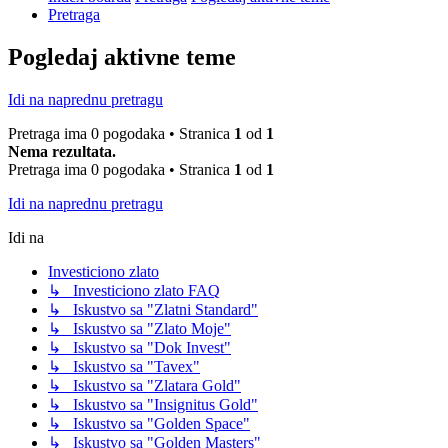
Pretraga
Pogledaj aktivne teme
Idi na naprednu pretragu
Pretraga ima 0 pogodaka • Stranica
1
od
1
Nema rezultata.
Pretraga ima 0 pogodaka • Stranica
1
od
1
Idi na naprednu pretragu
Idi na
Investiciono zlato
↳ Investiciono zlato FAQ
↳ Iskustvo sa "Zlatni Standard"
↳ Iskustvo sa "Zlato Moje"
↳ Iskustvo sa "Dok Invest"
↳ Iskustvo sa "Tavex"
↳ Iskustvo sa "Zlatara Gold"
↳ Iskustvo sa "Insignitus Gold"
↳ Iskustvo sa "Golden Space"
↳ Iskustvo sa "Golden Masters"