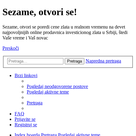
Sezame, otvori se!
Sezame, otvori se poredi cene zlata u realnom vremenu na devet
najpovoljnijih online prodavnica investicionog zlata u Srbiji, štedi
Vaše vreme i Vaš novac
Preskoči
Napredna pretraga
Pretraga
Brzi linkovi
Pogledaj neodgovorene postove
Pogledaj aktivne teme
Pretraga
FAQ
Prijavite se
Registruj se
Index boarda
Pretraga
Pogledaj aktivne teme