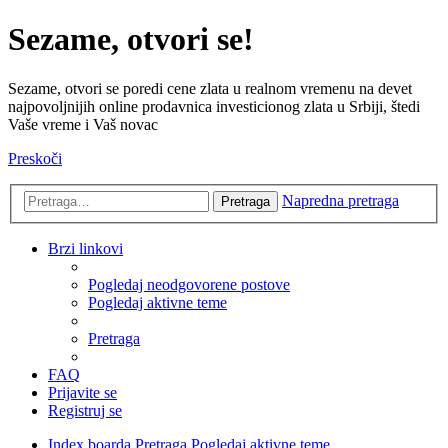
Sezame, otvori se!
Sezame, otvori se poredi cene zlata u realnom vremenu na devet
najpovoljnijih online prodavnica investicionog zlata u Srbiji, štedi
Vaše vreme i Vaš novac
Preskoči
Napredna pretraga
Pretraga
Brzi linkovi
Pogledaj neodgovorene postove
Pogledaj aktivne teme
Pretraga
FAQ
Prijavite se
Registruj se
Index boarda
Pretraga
Pogledaj aktivne teme