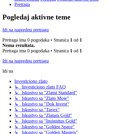
Pretraga
Pogledaj aktivne teme
Idi na naprednu pretragu
Pretraga ima 0 pogodaka • Stranica
1
od
1
Nema rezultata.
Pretraga ima 0 pogodaka • Stranica
1
od
1
Idi na naprednu pretragu
Idi na
Investiciono zlato
↳ Investiciono zlato FAQ
↳ Iskustvo sa "Zlatni Standard"
↳ Iskustvo sa "Zlato Moje"
↳ Iskustvo sa "Dok Invest"
↳ Iskustvo sa "Tavex"
↳ Iskustvo sa "Zlatara Gold"
↳ Iskustvo sa "Insignitus Gold"
↳ Iskustvo sa "Golden Space"
↳ Iskustvo sa "Golden Masters"