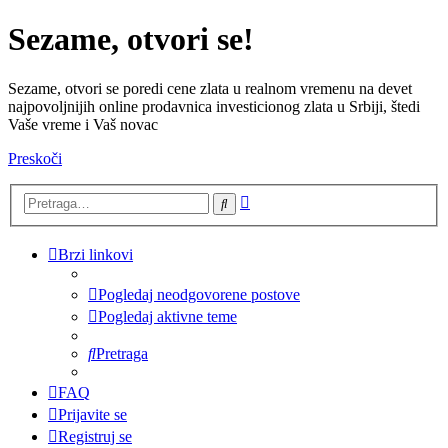
Sezame, otvori se!
Sezame, otvori se poredi cene zlata u realnom vremenu na devet
najpovoljnijih online prodavnica investicionog zlata u Srbiji, štedi
Vaše vreme i Vaš novac
Preskoči
Napredna
Pretraga
pretraga
Brzi linkovi
Pogledaj neodgovorene postove
Pogledaj aktivne teme
Pretraga
FAQ
Prijavite se
Registruj se