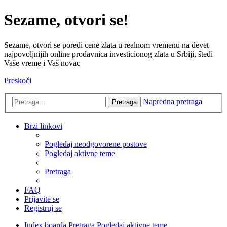
Sezame, otvori se!
Sezame, otvori se poredi cene zlata u realnom vremenu na devet
najpovoljnijih online prodavnica investicionog zlata u Srbiji, štedi
Vaše vreme i Vaš novac
Preskoči
Napredna pretraga
Pretraga
Brzi linkovi
Pogledaj neodgovorene postove
Pogledaj aktivne teme
Pretraga
FAQ
Prijavite se
Registruj se
Index boarda
Pretraga
Pogledaj aktivne teme