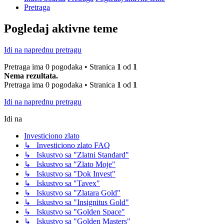
Pretraga
Pogledaj aktivne teme
Idi na naprednu pretragu
Pretraga ima 0 pogodaka • Stranica
1
od
1
Nema rezultata.
Pretraga ima 0 pogodaka • Stranica
1
od
1
Idi na naprednu pretragu
Idi na
Investiciono zlato
↳ Investiciono zlato FAQ
↳ Iskustvo sa "Zlatni Standard"
↳ Iskustvo sa "Zlato Moje"
↳ Iskustvo sa "Dok Invest"
↳ Iskustvo sa "Tavex"
↳ Iskustvo sa "Zlatara Gold"
↳ Iskustvo sa "Insignitus Gold"
↳ Iskustvo sa "Golden Space"
↳ Iskustvo sa "Golden Masters"