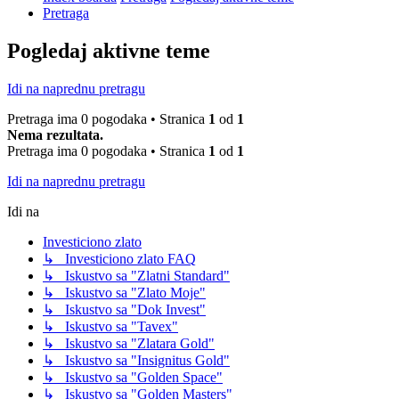
Pretraga
Pogledaj aktivne teme
Idi na naprednu pretragu
Pretraga ima 0 pogodaka • Stranica
1
od
1
Nema rezultata.
Pretraga ima 0 pogodaka • Stranica
1
od
1
Idi na naprednu pretragu
Idi na
Investiciono zlato
↳ Investiciono zlato FAQ
↳ Iskustvo sa "Zlatni Standard"
↳ Iskustvo sa "Zlato Moje"
↳ Iskustvo sa "Dok Invest"
↳ Iskustvo sa "Tavex"
↳ Iskustvo sa "Zlatara Gold"
↳ Iskustvo sa "Insignitus Gold"
↳ Iskustvo sa "Golden Space"
↳ Iskustvo sa "Golden Masters"