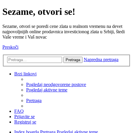
Sezame, otvori se!
Sezame, otvori se poredi cene zlata u realnom vremenu na devet
najpovoljnijih online prodavnica investicionog zlata u Srbiji, štedi
Vaše vreme i Vaš novac
Preskoči
Napredna pretraga
Pretraga
Brzi linkovi
Pogledaj neodgovorene postove
Pogledaj aktivne teme
Pretraga
FAQ
Prijavite se
Registruj se
Index boarda
Pretraga
Pogledaj aktivne teme