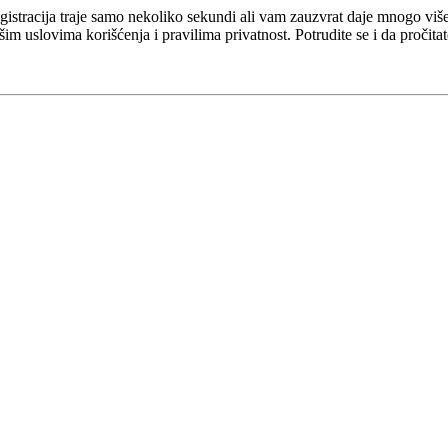
 Registracija traje samo nekoliko sekundi ali vam zauzvrat daje mnogo v
šim uslovima korišćenja i pravilima privatnost. Potrudite se i da pročita