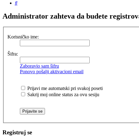
Pretraga
Administrator zahteva da budete registrovani
Korisničko ime:
Šifra:
Zaboravio sam šifru
Ponovo pošalji aktivacioni email
Prijavi me automatski pri svakoj poseti
Sakrij moj online status za ovu sesiju
Registruj se