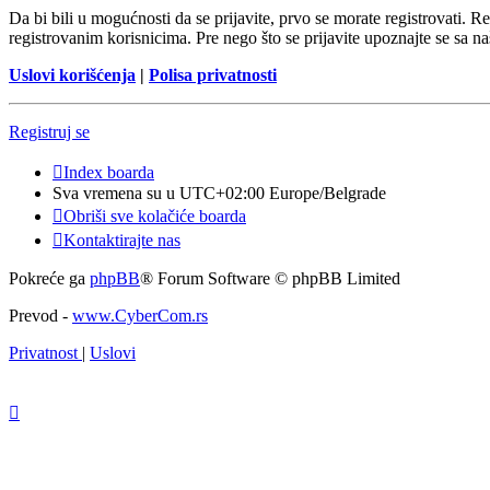
Da bi bili u mogućnosti da se prijavite, prvo se morate registrovati.
registrovanim korisnicima. Pre nego što se prijavite upoznajte se sa na
Uslovi korišćenja
|
Polisa privatnosti
Registruj se
Index boarda
Sva vremena su u UTC+02:00 Europe/Belgrade
Obriši sve kolačiće boarda
Kontaktirajte nas
Pokreće ga
phpBB
® Forum Software © phpBB Limited
Prevod -
www.CyberCom.rs
Privatnost
|
Uslovi