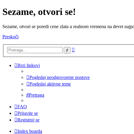
Sezame, otvori se!
Sezame, otvori se poredi cene zlata u realnom vremenu na devet najpov
Preskoči
Napredna
Pretraga
pretraga
Brzi linkovi
Pogledaj neodgovorene postove
Pogledaj aktivne teme
Pretraga
FAQ
Prijavite se
Registruj se
Index boarda