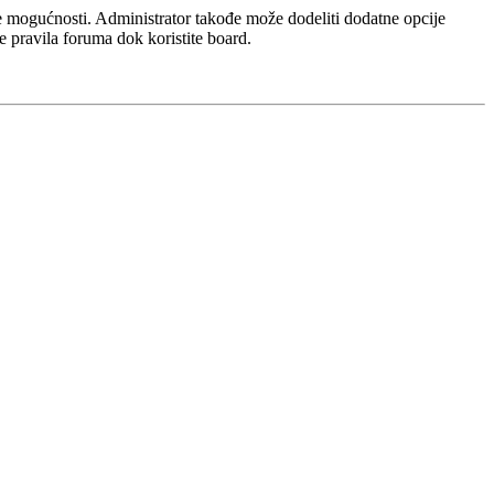
iše mogućnosti. Administrator takođe može dodeliti dodatne opcije
te pravila foruma dok koristite board.