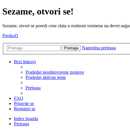
Sezame, otvori se!
Sezame, otvori se poredi cene zlata u realnom vremenu na devet najpov
Preskoči
Napredna pretraga
Pretraga
Brzi linkovi
Pogledaj neodgovorene postove
Pogledaj aktivne teme
Pretraga
FAQ
Prijavite se
Registruj se
Index boarda
Pretraga