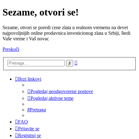
Sezame, otvori se!
Sezame, otvori se poredi cene zlata u realnom vremenu na devet
najpovoljnijih online prodavnica investicionog zlata u Srbiji, štedi
Vaše vreme i Vaš novac
Preskoči
Napredna
Pretraga
pretraga
Brzi linkovi
Pogledaj neodgovorene postove
Pogledaj aktivne teme
Pretraga
FAQ
Prijavite se
Registruj se