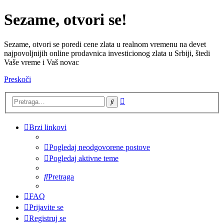
Sezame, otvori se!
Sezame, otvori se poredi cene zlata u realnom vremenu na devet
najpovoljnijih online prodavnica investicionog zlata u Srbiji, štedi
Vaše vreme i Vaš novac
Preskoči
Napredna
Pretraga
pretraga
Brzi linkovi
Pogledaj neodgovorene postove
Pogledaj aktivne teme
Pretraga
FAQ
Prijavite se
Registruj se