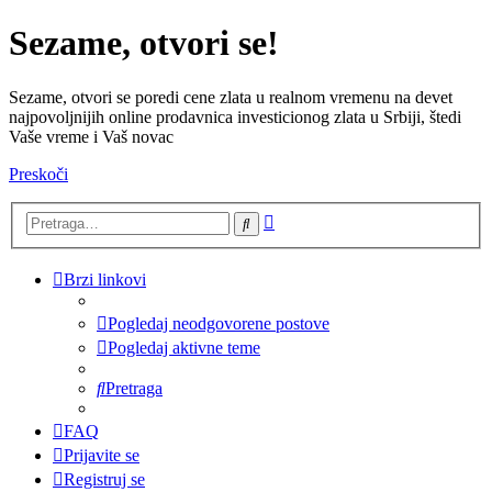
Sezame, otvori se!
Sezame, otvori se poredi cene zlata u realnom vremenu na devet
najpovoljnijih online prodavnica investicionog zlata u Srbiji, štedi
Vaše vreme i Vaš novac
Preskoči
Napredna
Pretraga
pretraga
Brzi linkovi
Pogledaj neodgovorene postove
Pogledaj aktivne teme
Pretraga
FAQ
Prijavite se
Registruj se