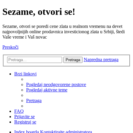
Sezame, otvori se!
Sezame, otvori se poredi cene zlata u realnom vremenu na devet
najpovoljnijih online prodavnica investicionog zlata u Srbiji, štedi
Vaše vreme i Vaš novac
Preskoči
Napredna pretraga
Pretraga
Brzi linkovi
Pogledaj neodgovorene postove
Pogledaj aktivne teme
Pretraga
FAQ
Prijavite se
Registruj se
Index boarda
Kontaktirajte administratora