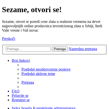
Sezame, otvori se!
Sezame, otvori se poredi cene zlata u realnom vremenu na devet
najpovoljnijih online prodavnica investicionog zlata u Srbiji, štedi
Vaše vreme i Vaš novac
Preskoči
Napredna pretraga
Pretraga
Brzi linkovi
Pogledaj neodgovorene postove
Pogledaj aktivne teme
Pretraga
FAQ
Prijavite se
Registruj se
Index boarda
Kontaktirajte administratora