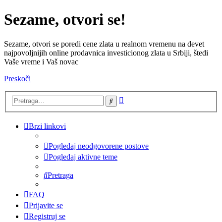
Sezame, otvori se!
Sezame, otvori se poredi cene zlata u realnom vremenu na devet
najpovoljnijih online prodavnica investicionog zlata u Srbiji, štedi
Vaše vreme i Vaš novac
Preskoči
Napredna
Pretraga
pretraga
Brzi linkovi
Pogledaj neodgovorene postove
Pogledaj aktivne teme
Pretraga
FAQ
Prijavite se
Registruj se