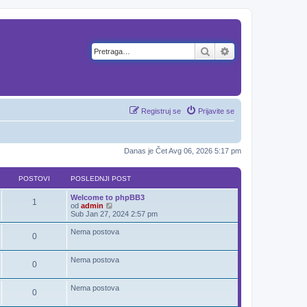
Pretraga
Napredna pretra
Registruj se
Prijavite se
Danas je Čet Avg 06, 2026 5:17 pm
POSTOVI
POSLEDNJI POST
Welcome to phpBB3
1
P
od
admin
o
Sub Jan 27, 2024 2:57 pm
g
l
Nema postova
0
e
d
a
Nema postova
j
0
p
o
s
Nema postova
0
l
e