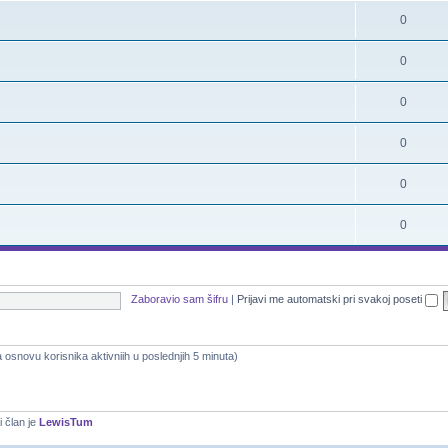
0
0
0
0
0
0
Zaboravio sam šifru
|
Prijavi me automatski pri svakoj poseti
na osnovu korisnika aktivniih u poslednjih 5 minuta)
i član je
LewisTum