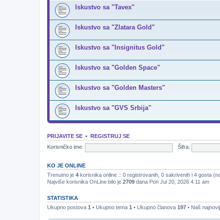
Iskustvo sa "Tavex"
Iskustvo sa "Zlatara Gold"
Iskustvo sa "Insignitus Gold"
Iskustvo sa "Golden Space"
Iskustvo sa "Golden Masters"
Iskustvo sa "GVS Srbija"
PRIJAVITE SE
•
REGISTRUJ SE
Korisničko ime:
Šifra:
KO JE ONLINE
Trenutno je
4
korisnika online :: 0 registrovanih, 0 sakrivenih i 4 gosta (
Najviše korisnika OnLine bilo je
2709
dana Pon Jul 20, 2026 4:11 am
STATISTIKA
Ukupno postova
1
• Ukupno tema
1
• Ukupno članova
197
• Naš najnovij