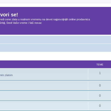
vori se!
edi cene zlata u realnom vremenu na devet najpovoljnijih online prodavnica
Srbiji, štedi Vaše vreme i Vaš novac
TEME
1
onim zlatom
0
0
0