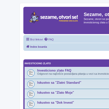
Sezame, ot
Sezame, otvori se por
investicionog zlata u 
Brzi linkovi
FAQ
Index boarda
INVESTICIONO ZLATO
Investiciono zlato FAQ
Odgovori na najčešće postavljana pitanja u vezi sa investici
Iskustvo sa "Zlatni Standard"
Iskustvo sa "Zlato Moje"
Iskustvo sa "Dok Invest"