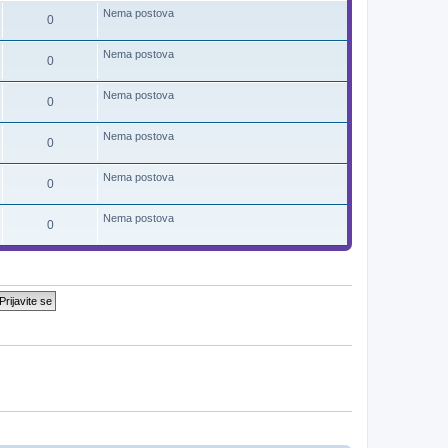
d
Nema postova
0
n
j
i
Nema postova
p
0
o
s
t
Nema postova
0
Nema postova
0
Nema postova
0
Nema postova
0