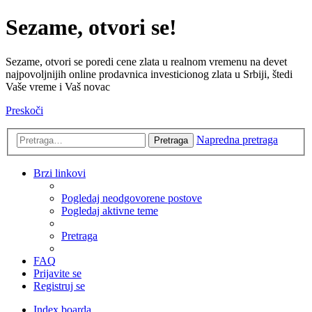
Sezame, otvori se!
Sezame, otvori se poredi cene zlata u realnom vremenu na devet
najpovoljnijih online prodavnica investicionog zlata u Srbiji, štedi
Vaše vreme i Vaš novac
Preskoči
Napredna pretraga
Pretraga
Brzi linkovi
Pogledaj neodgovorene postove
Pogledaj aktivne teme
Pretraga
FAQ
Prijavite se
Registruj se
Index boarda