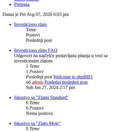
Pretraga
Danas je Pet Avg 07, 2026 6:03 pm
Investiciono zlato
Teme
Postovi
Poslednji post
Investiciono zlato FAQ
Odgovori na najčešće postavljana pitanja u vezi sa
investicionim zlatom
1
Teme
1
Postovi
Poslednji post
Welcome to phpBB3
od
admin
Pogledaj poslednji post
Sub Jan 27, 2024 2:57 pm
Iskustvo sa "Zlatni Standard"
0
Teme
0
Postovi
Nema postova
Iskustvo sa "Zlato Moje"
0
Teme