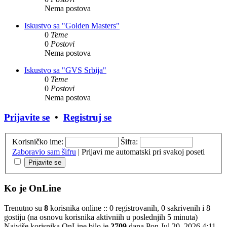
Nema postova
Iskustvo sa "Golden Masters"
0
Teme
0
Postovi
Nema postova
Iskustvo sa "GVS Srbija"
0
Teme
0
Postovi
Nema postova
Prijavite se
•
Registruj se
Korisničko ime:
Šifra:
Zaboravio sam šifru
|
Prijavi me automatski pri svakoj poseti
Ko je OnLine
Trenutno su
8
korisnika online :: 0 registrovanih, 0 sakrivenih i 8
gostiju (na osnovu korisnika aktivniih u poslednjih 5 minuta)
Najviše korisnika OnLine bilo je
2709
dana Pon Jul 20, 2026 4:11